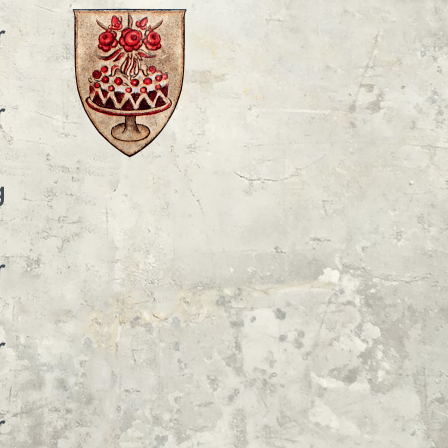
r
r
g
r
r
r